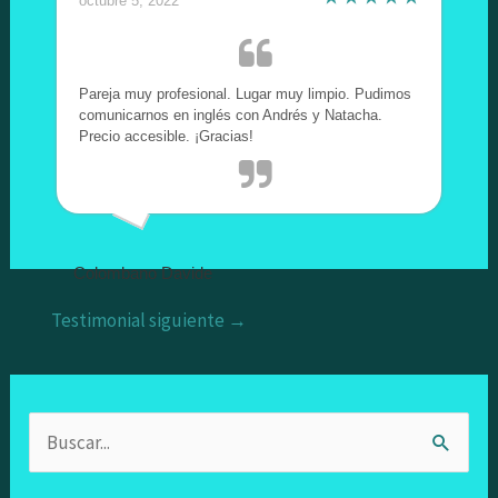
octubre 5, 2022
Pareja muy profesional. Lugar muy limpio. Pudimos
comunicarnos en inglés con Andrés y Natacha.
Precio accesible. ¡Gracias!
Colombano Davide
Testimonial siguiente
→
B
u