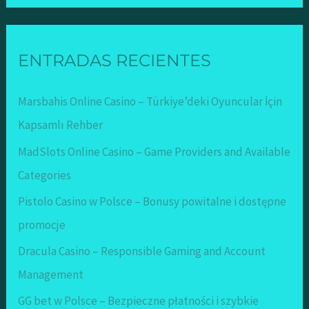
s
c
ENTRADAS RECIENTES
a
r
Marsbahis Online Casino – Türkiye’deki Oyuncular İçin
p
Kapsamlı Rehber
o
MadSlots Online Casino – Game Providers and Available
r
Categories
:
Pistolo Casino w Polsce – Bonusy powitalne i dostępne
promocje
Dracula Casino – Responsible Gaming and Account
Management
GG bet w Polsce – Bezpieczne płatności i szybkie