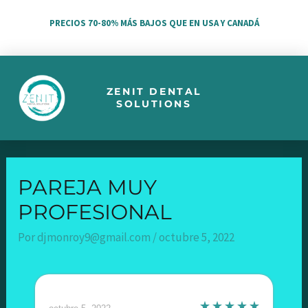
Ir
PRECIOS 70-80% MÁS BAJOS QUE EN USA Y CANADÁ
al
contenido
ZENIT DENTAL
SOLUTIONS
Navegación
de
PAREJA MUY
entradas
PROFESIONAL
Por
djmonroy9@gmail.com
/
octubre 5, 2022