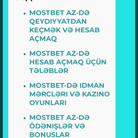
MOSTBET AZ-DƏ
QEYDIYYATDAN
KEÇMƏK VƏ HESAB
AÇMAQ
MOSTBET AZ-DƏ
HESAB AÇMAQ ÜÇÜN
TƏLƏBLƏR
MOSTBET-DƏ IDMAN
MƏRCLƏRI VƏ KAZINO
OYUNLARI
MOSTBET AZ-DƏ
ÖDƏNIŞLƏR VƏ
BONUSLAR