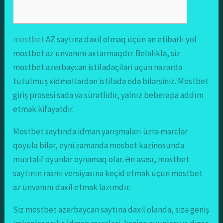
mostbet
AZ saytına daxil olmaq üçün ən etibarlı yol
mostbet az ünvanını axtarmaqdır. Beləliklə, siz
mostbet azerbaycan istifadəçiləri üçün nəzərdə
tutulmuş xidmətlərdən istifadə edə bilərsiniz. Mostbet
giriş prosesi sadə və sürətlidir, yalnız beberapa addım
etmək kifayətdir.
Mostbet saytında idman yarışmaları üzrə mərclər
qoyula bilər, eyni zamanda mosbet kazinosunda
müxtəlif oyunlar oynamaq olar. Ən əsası, mostbet
saytının rəsmi versiyasına keçid etmək üçün mostbet
az ünvanını daxil etmək lazımdır.
Siz mostbet azerbaycan saytına daxil olanda, sizə geniş