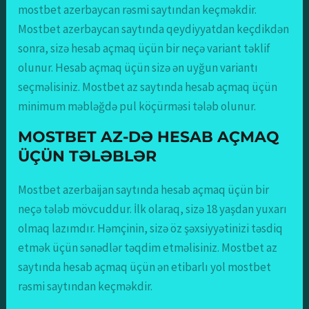
mostbet azerbaycan rəsmi saytından keçməkdir.
Mostbet azerbaycan saytında qeydiyyatdan keçdikdən
sonra, sizə hesab açmaq üçün bir neçə variant təklif
olunur. Hesab açmaq üçün sizə ən uyğun variantı
seçməlisiniz. Mostbet az saytında hesab açmaq üçün
minimum məbləğdə pul köçürməsi tələb olunur.
MOSTBET AZ-DƏ HESAB AÇMAQ
ÜÇÜN TƏLƏBLƏR
Mostbet azerbaijan saytında hesab açmaq üçün bir
neçə tələb mövcuddur. İlk olaraq, sizə 18 yaşdan yuxarı
olmaq lazımdır. Həmçinin, sizə öz şəxsiyyətinizi təsdiq
etmək üçün sənədlər təqdim etməlisiniz. Mostbet az
saytında hesab açmaq üçün ən etibarlı yol mostbet
rəsmi saytından keçməkdir.