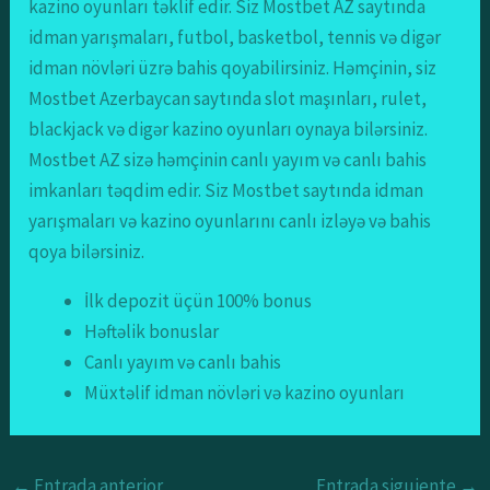
kazino oyunları təklif edir. Siz Mostbet AZ saytında
idman yarışmaları, futbol, basketbol, tennis və digər
idman növləri üzrə bahis qoyabilirsiniz. Həmçinin, siz
Mostbet Azerbaycan saytında slot maşınları, rulet,
blackjack və digər kazino oyunları oynaya bilərsiniz.
Mostbet AZ sizə həmçinin canlı yayım və canlı bahis
imkanları təqdim edir. Siz Mostbet saytında idman
yarışmaları və kazino oyunlarını canlı izləyə və bahis
qoya bilərsiniz.
İlk depozit üçün 100% bonus
Həftəlik bonuslar
Canlı yayım və canlı bahis
Müxtəlif idman növləri və kazino oyunları
←
Entrada anterior
Entrada siguiente
→