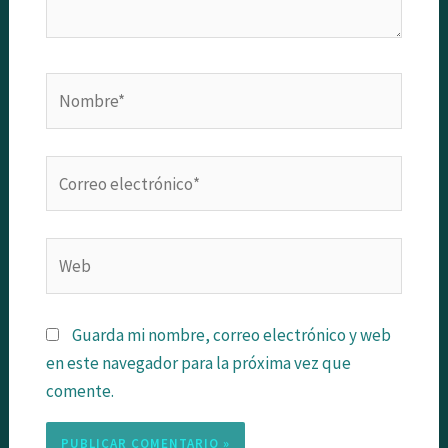
Nombre*
Correo
electrónico*
Web
Guarda mi nombre, correo electrónico y web
en este navegador para la próxima vez que
comente.