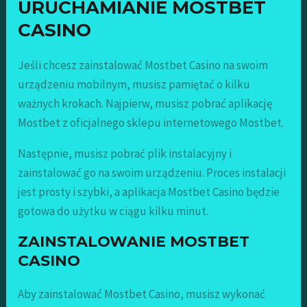
URUCHAMIANIE MOSTBET
CASINO
Jeśli chcesz zainstalować Mostbet Casino na swoim
urządzeniu mobilnym, musisz pamiętać o kilku
ważnych krokach. Najpierw, musisz pobrać aplikację
Mostbet z oficjalnego sklepu internetowego Mostbet.
Następnie, musisz pobrać plik instalacyjny i
zainstalować go na swoim urządzeniu. Proces instalacji
jest prosty i szybki, a aplikacja Mostbet Casino będzie
gotowa do użytku w ciągu kilku minut.
ZAINSTALOWANIE MOSTBET
CASINO
Aby zainstalować Mostbet Casino, musisz wykonać