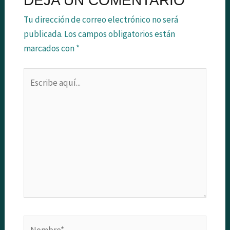
DEJA UN COMENTARIO
Tu dirección de correo electrónico no será
publicada.
Los campos obligatorios están
marcados con
*
Escribe
aquí...
Nombre*