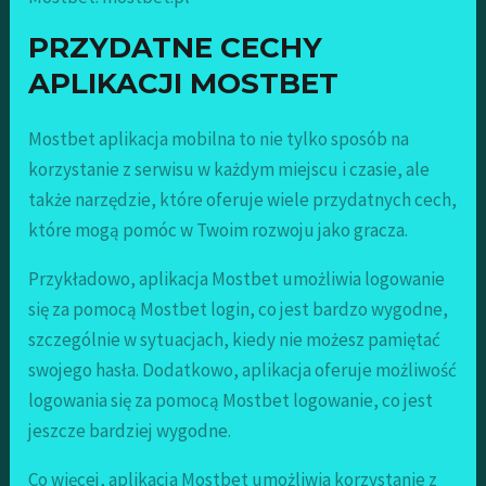
PRZYDATNE CECHY
APLIKACJI MOSTBET
Mostbet aplikacja mobilna to nie tylko sposób na
korzystanie z serwisu w każdym miejscu i czasie, ale
także narzędzie, które oferuje wiele przydatnych cech,
które mogą pomóc w Twoim rozwoju jako gracza.
Przykładowo, aplikacja Mostbet umożliwia logowanie
się za pomocą Mostbet login, co jest bardzo wygodne,
szczególnie w sytuacjach, kiedy nie możesz pamiętać
swojego hasła. Dodatkowo, aplikacja oferuje możliwość
logowania się za pomocą Mostbet logowanie, co jest
jeszcze bardziej wygodne.
Co więcej, aplikacja Mostbet umożliwia korzystanie z