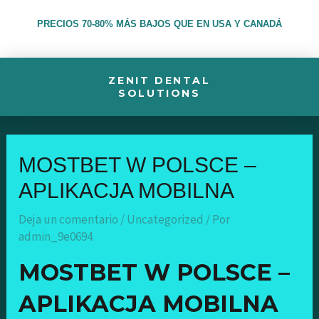
Ir
PRECIOS 70-80% MÁS BAJOS QUE EN USA Y CANADÁ
al
contenido
ZENIT DENTAL
SOLUTIONS
Navegación
de
MOSTBET W POLSCE –
entradas
APLIKACJA MOBILNA
Deja un comentario
/
Uncategorized
/ Por
admin_9e0694
MOSTBET W POLSCE –
APLIKACJA MOBILNA