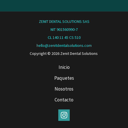
ZENIT DENTAL SOLUTIONS SAS
NIT 901560990-7
CL 140 11 45 CS 510
hello@zenitdentalsolutions.com
Copyright © 2026 Zenit Dental Solutions
Inicio
Paquetes
Nosotros
Contacto