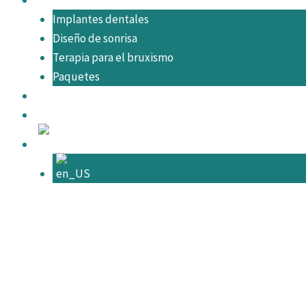
Implantes dentales
Diseño de sonrisa
Terapia para el bruxismo
Paquetes
Contacto
instagram
Navegación
de
entradas