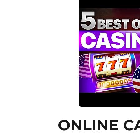
ONLINE C