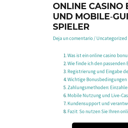
ONLINE CASINO 
UND MOBILE‑GU
SPIELER
Deja un comentario
/
Uncategorized
Was ist ein online casino bon
Wie finde ich den passenden
Registrierung und Eingabe d
Wichtige Bonusbedingungen 
Zahlungsmethoden: Einzahlen
Mobile Nutzung und Live‑Cas
Kundensupport und verantwo
Fazit: So nutzen Sie Ihren on