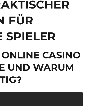
RAKTISCHER
N FÜR
 SPIELER
N ONLINE CASINO
E UND WARUM
TIG?