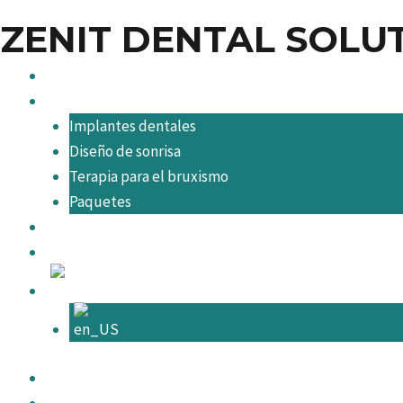
ZENIT DENTAL SOLU
Inicio
Tratamientos
Implantes dentales
Diseño de sonrisa
Terapia para el bruxismo
Paquetes
Contacto
instagram
Inicio
Tratamientos