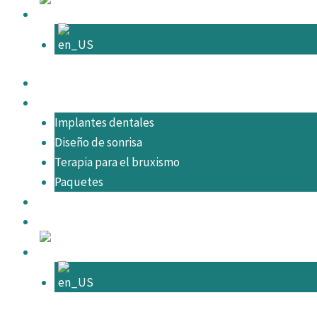
Inicio
Tratamientos
Implantes dentales
Diseño de sonrisa
Terapia para el bruxismo
Paquetes
Contacto
instagram