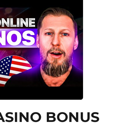
ASINO BONUS