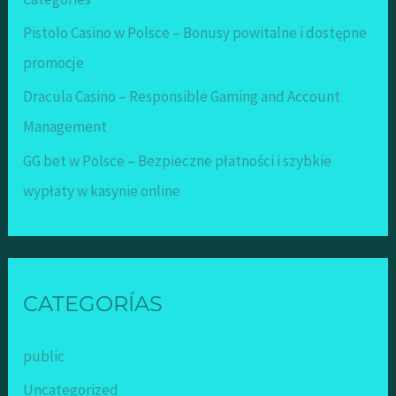
:
Pistolo Casino w Polsce – Bonusy powitalne i dostępne
promocje
Dracula Casino – Responsible Gaming and Account
Management
GG bet w Polsce – Bezpieczne płatności i szybkie
wypłaty w kasynie online
CATEGORÍAS
public
Uncategorized