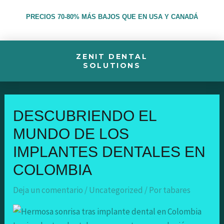
Ir
PRECIOS 70-80% MÁS BAJOS QUE EN USA Y CANADÁ
al
contenido
ZENIT DENTAL
SOLUTIONS
Navegación
de
DESCUBRIENDO EL
entradas
MUNDO DE LOS
IMPLANTES DENTALES EN
COLOMBIA
Deja un comentario
/
Uncategorized
/ Por
tabares