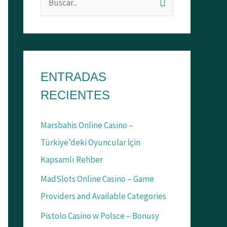
B
u
s
c
a
ENTRADAS
r
RECIENTES
p
Marsbahis Online Casino –
o
Türkiye’deki Oyuncular İçin
r
Kapsamlı Rehber
:
MadSlots Online Casino – Game
Providers and Available Categories
Pistolo Casino w Polsce – Bonusy