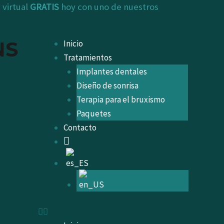
 virtual
GRATIS
hoy con uno de nuestros
NS
Inicio
Tratamientos
Implantes dentales
Diseño de sonrisa
Terapia para el bruxismo
Paquetes
Contacto
instagram